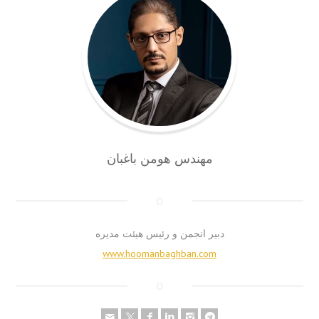
مهندس هومن باغبان
دبیر انجمن و رئیس هیئت مدیره
www.hoomanbaghban.com