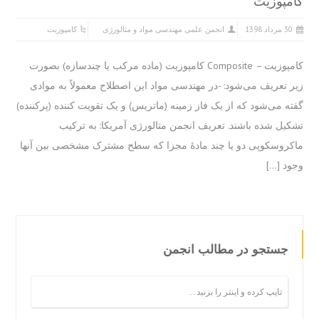
مپوزیت
 مرداد 1398
انجمن علمی مهندسی مواد و متالورژی
کامپوزیت
کامپوزیت – Composite کامپوزیت (ماده مرکب یا چندسازه) بصورت
 تعریف می‌شود: -در مهندسی مواد این اصطلاح معمولاً به موادی
ه می‌شود که از یک فاز زمینه (ماتریس) و یک تقویت کننده (پرکننده)
یل شده باشند. تعریف انجمن متالورژی آمریکا: به ترکیب
روسکوپی دو یا چند مادهٔ مجزا که سطح مشترک مشخصی بین آنها
د […]
جستجو در مطالب انجمن