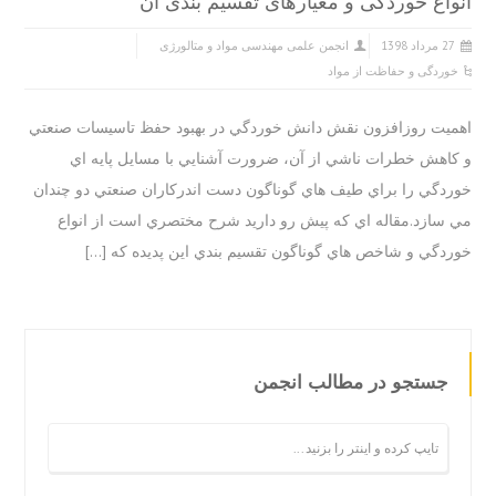
اع خوردگی و معیارهای تقسیم بندی آن
 مرداد 1398
انجمن علمی مهندسی مواد و متالورژی
وردگی و حفاظت از مواد
يت روزافزون نقش دانش خوردگي در بهبود حفظ تاسيسات صنعتي
اهش خطرات ناشي از آن، ضرورت آشنايي با مسايل پايه اي
دگي را براي طيف هاي گوناگون دست اندركاران صنعتي دو چندان
سازد.مقاله اي كه پيش رو داريد شرح مختصري است از انواع
دگي و شاخص هاي گوناگون تقسيم بندي اين پديده كه […]
جستجو در مطالب انجمن