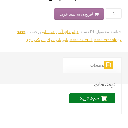
-
افزودن به سبد خرید
ولوژی
ن
سه محصول:
F4
دسته:
فیلم های آموزشی نانو
برچسب:
,
nano
nanotechnol
,
nanomaterial
,
نانو
,
نانو مواد
,
نانوتکنولوژی
توضیحات
توضیحات