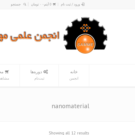
ورود / ثبت نام
0 آیتم -
۰
تومان
خانه
دوره‌ها
مح
انجمن
ثبت‌نام
مشاهده
nanomaterial
Sorted
Showing all 12 results