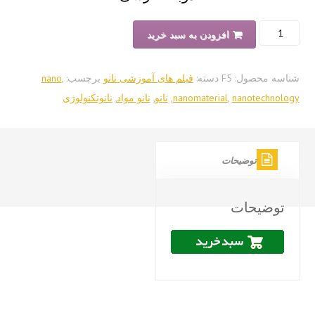
ود
افزودن به سبد خرید
یید
سه محصول:
F5
دسته:
فیلم های آموزشی نانو
برچسب:
,
nano
ست؟
nanotechnol
,
nanomaterial
,
نانو
,
نانو مواد
,
نانوتکنولوژی
توضیحات
توضیحات