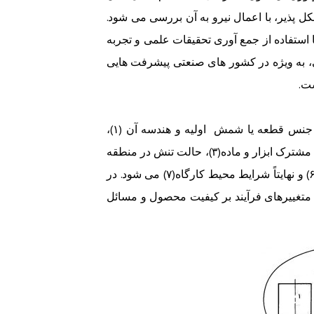
پذیر، با اعمال نیرو به آن بررسی می شود.
ا استفاده از جمع آوری تحقیقات علمی و تجربه
 به ویژه در کشور های صنعتی پیشرفت هایی
ت.
هر فرآیند شکل دادن فلزات شامل تمام متغییرهای ورودی، از قبیل جنس قطعه یا شمش اولیه و هندسه آن (۱)،
ابزار شکل دادن از لحاظ ماده و هندسه آن(۲)، شرایط موجود در فصل مشترک ابزار و ماده(۳)، حالت تنش در منطقه
تغییر شکل(۴)، نوع و نحوه کاربرد ابزار(۵)، خصوصیات محصول نهایی(۶) و نهایتاً شرایط محیط کارگاه(۷) می شود. در
 متغییرهای فرآیند بر کیفیت محصول و مسائل