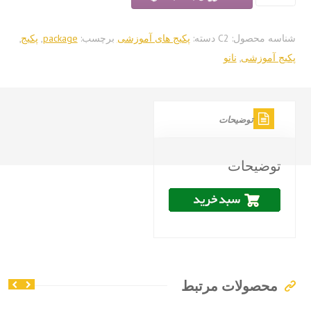
وزش
سه محصول:
C2
دسته:
پکیج های آموزشی
برچسب:
package
,
پکیج
,
ج آموزشی
,
نانو
توضیحات
توضیحات
محصولات مرتبط