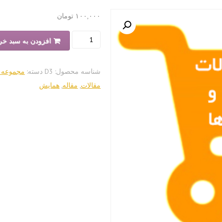
۱۰۰,۰۰۰
تومان
مقالات
افزودن به سبد خر
هفتمین
همایش
شناسه محصول:
D3
دسته:
مجموعه م
علمی
مقالات
,
مقاله
,
همایش
مواد
و
متالورژی
عدد