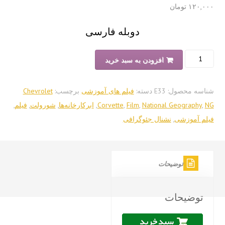
۱۲۰,
تومان
دوبله فارسی
ند
افزودن به سبد خرید
خانه
سه محصول:
E33
دسته:
فیلم های آموزشی
برچسب:
Chevrolet
,
National Geography
,
Film
,
Corvette
,
ابرکارخانه‌ها
,
شورولت
,
فیلم
,
م آموزشی
,
نشنال جئوگرافی
خت
Chevro
Corve
توضیحات
توضیحات