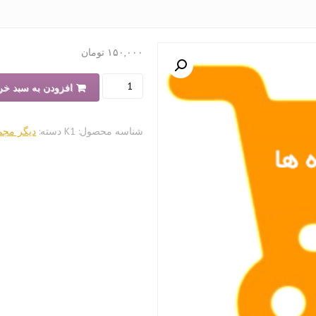
۱۵۰,۰۰۰
تومان
مجموعه
افزودن به سبد خر
پلان
ها
شناسه محصول:
K1
دسته:
دیگر مجم
و
نقشه
های
معماری
(ساختمان
های
اداری
و
مسکونی)