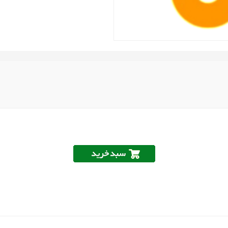
(بسیار
نفیس)
عدد