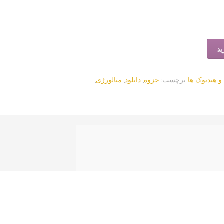
ید
و هندبوک ها
برچسب:
جزوه
,
دانلود
,
متالورژی
,