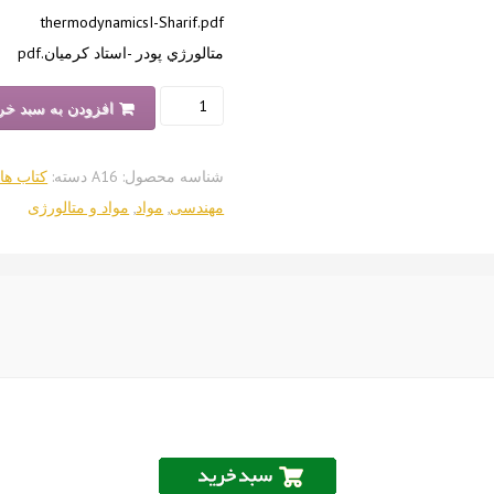
thermodynamicsI-Sharif.pdf
متالورژي پودر -استاد کرميان.pdf
مجموعه
افزودن به سبد خر
جزوات
گرایش
شناسه محصول:
A16
دسته:
کتاب ها 
مهندسی
مهندسی
,
مواد
,
مواد و متالورژی
مواد
و
متالورژی
عدد