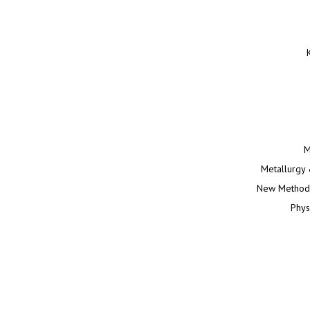
M
Metallurgy 
New Methods
Phys