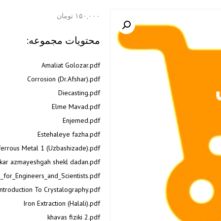
۱۵۰,۰۰۰
تومان
محتویات مجموعه:
Amaliat Golozar.pdf
Corrosion (Dr.Afshar).pdf
Diecasting.pdf
Elme Mavad.pdf
Enjemed.pdf
Estehaleye fazha.pdf
ferrous Metal 1 (Uzbashizade).pdf
kar azmayeshgah shekl dadan.pdf
for_Engineers_and_Scientists.pdf
Introduction To Crystalography.pdf
Iron Extraction (Halali).pdf
khavas fiziki 2.pdf