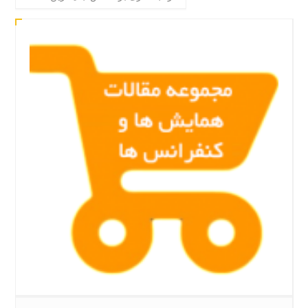
by
latest