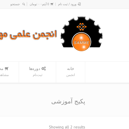
ورود / ثبت نام
0 آیتم -
۰
تومان
خانه
دوره‌ها
مح
انجمن
ثبت‌نام
مشاهده
پکیج آموزشی
Sorted
Showing all 2 results