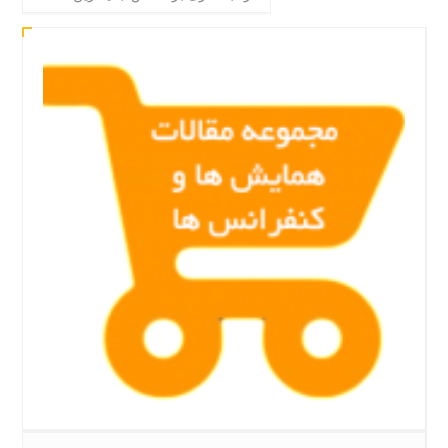
by
latest