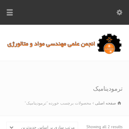
info.samme@gmail.com
۰۹۳۶۸۹۷۰۷۵۰
۰۳۱۵۲۶۱۷۱۹۷
مودینامیک
صفحه اصلی
محصولات برچسب خورده “ترمودینامیک”
Sorted
Showing all 2 resu
مرتب سازی بر اساس جدیدترین