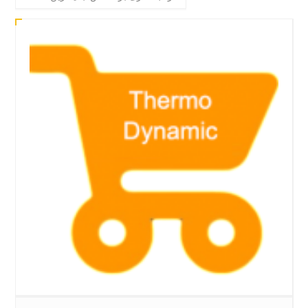
by
latest