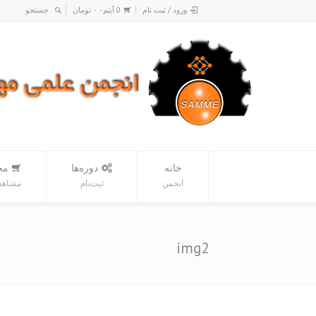
ورود / ثبت نام
0 آیتم -
۰
تومان
خانه
دوره‌ها
مح
انجمن
ثبت‌نام
مشاهده
img2